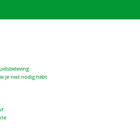
luidsbeleving
e je niet nodig hebt
ut
mte