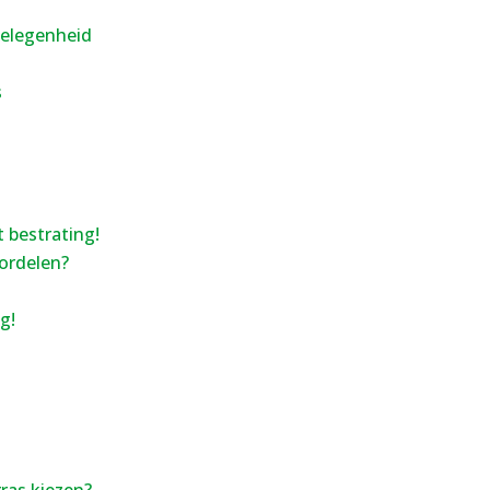
gelegenheid
s
 bestrating!
ordelen?
g!